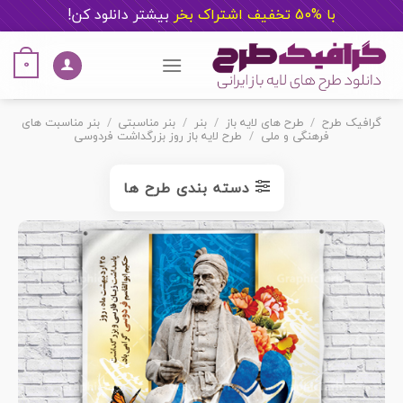
با %50 تخفیف اشتراک بخر
ب
یشتر دانلود کن!
Ski
t
0
conten
گرافیک طرح
/
طرح های لایه باز
/
بنر
/
بنر مناسبتی
/
بنر مناسبت های
فرهنگی و ملی
/
طرح لایه باز روز بزرگداشت فردوسی
دسته بندی طرح ها