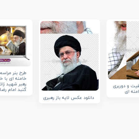
طرح بنر مراسم
خامنه ای با 
رهبر شهید زائ
یت و دوربری
گنبد امام رضا
منه ای
دانلود عکس لایه باز رهبری