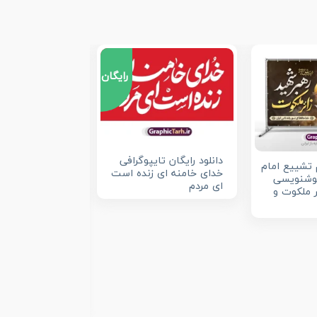
رایگان
دانلود رایگان تایپوگرافی
 تشییع امام
خدای خامنه ای زنده است
خوشنویسی
ای مردم
ر ملکوت و
دانلود رایگان طر
رهبری حضرت آیت
مجتبی خامنه ای