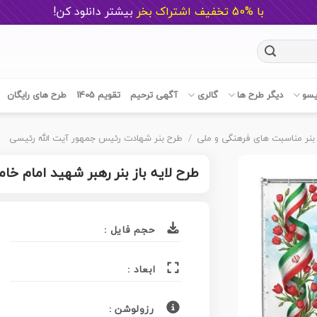
با %50 تخفیف اشتراک بخر
ب
یشتر دانلود کن!
یسو
دیگر طرح ها
گالری
آگهی ترحیم
تقویم 1405
طرح های رایگان
بنر مناسبت های فرهنگی و ملی
/
طرح بنر شهادت رئیس جمهور آیت الله رئیسی
طرح لایه باز بنر رهبر شهید امام خ
حجم فایل :
ابعاد :
رزولوشن :