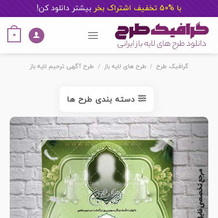
با %50 تخفیف اشتراک بخر
ب
یشتر دانلود کن!
Ski
t
0
conten
گرافیک طرح
/
طرح های لایه باز
/
طرح آگهی ترحیم لایه باز
دسته بندی طرح ها