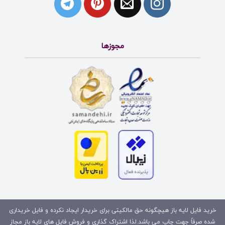
مجوزها
خرید فایل لایه باز هیچگونه حق مالکیتی برای خریدار ایجاد نکرده و فایل خریداری
شده صرفاً جهت چاپ می باشد.لذا اشتراک گذاری و فروش فایل های لایه باز مجاز