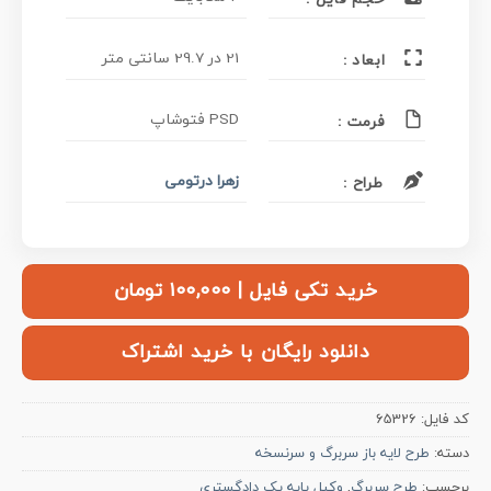
21 در 29.7 سانتی متر
ابعاد :
PSD فتوشاپ
فرمت :
زهرا درتومی
طراح :
خرید تکی فایل | ۱۰۰,۰۰۰ تومان
دانلود رایگان با خرید اشتراک
کد فایل:
65326
دسته:
طرح لایه باز سربرگ و سرنسخه
برچسب:
طرح سربرگ
,
وکیل پایه یک دادگستری