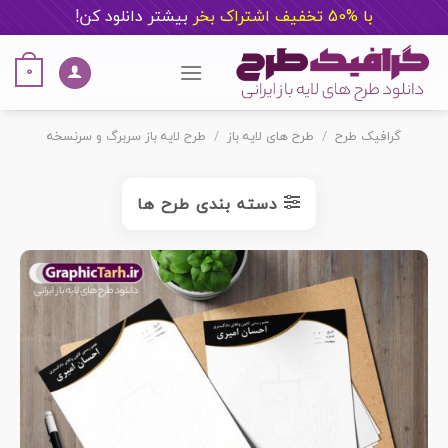
با %50 تخفیف اشتراک بخر
ب
یشتر دانلود کن!
Ski
t
0
conten
گرافیک طرح
/
طرح های لایه باز
/
طرح لایه باز سربرگ و سرنسخه
دسته بندی طرح ها