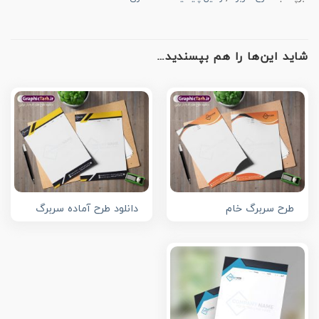
شاید این‌ها را هم بپسندید…
طرح سربرگ خام
دانلود طرح آماده سربرگ