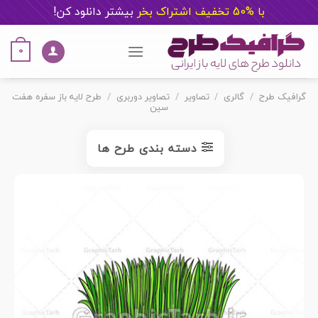
با %50 تخفیف اشتراک بخر
ب
یشتر دانلود کن!
Ski
t
0
conten
گرافیک طرح
/
گالری
/
تصاویر
/
تصاویر دوربری
/
طرح لایه باز سفره هفت
سین
دسته بندی طرح ها