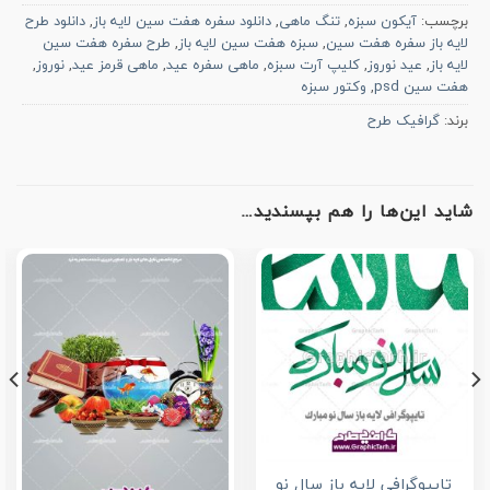
برچسب:
آیکون سبزه
,
تنگ ماهی
,
دانلود سفره هفت سین لایه باز
,
دانلود طرح
لایه باز سفره هفت سین
,
سبزه هفت سین لایه باز
,
طرح سفره هفت سین
لایه باز
,
عید نوروز
,
کلیپ آرت سبزه
,
ماهی سفره عید
,
ماهی قرمز عید
,
نوروز
,
هفت سین psd
,
وکتور سبزه
برند:
گرافیک طرح
شاید این‌ها را هم بپسندید…
تایپوگرافی لایه باز سال نو