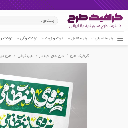
Ski
جستجو
t
برای:
conten
بنر مناسبتی
بنر مشاغل
کارت ویزیت
تراکت رنگی
تراکت ر
گرافیک طرح
/
طرح های لایه باز
/
تایپوگرافی
/
طرح تای