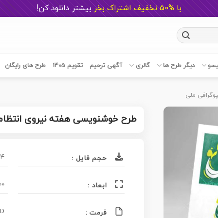
با %50 تخفیف اشتراک بخر
ب
یشتر دانلود کن!
یسو
دیگر طرح ها
گالری
آگهی ترحیم
تقویم 1405
طرح های رایگان
پوگرافی ملی
طرح خوشنویسی هفته نیروی انتظا
4 مگابایت
حجم فایل :
2000 در
ابعاد :
PSD فتوش
فرمت :