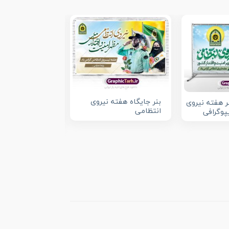
بنر جایگاه هفته نیروی
نر هفته نیروی
انتظامی
طرح تایپوگرافی 
پوگرافی
نگاری هفته انت