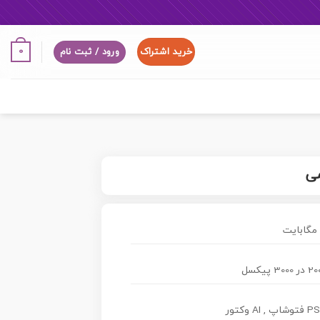
خرید اشتراک
0
ورود / ثبت نام
می
 3000 پیکسل
اپ , AI وکتور