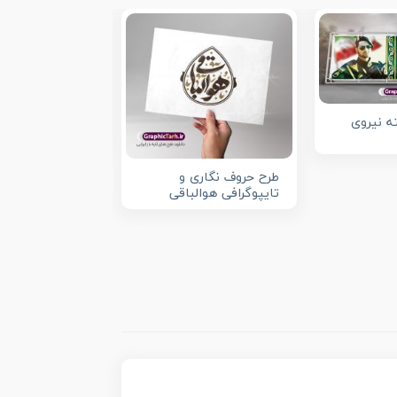
ته نیروی
طرح لایه باز پلا
نیروی انتظامی
طرح حروف نگاری و
تایپوگرافی هوالباقی