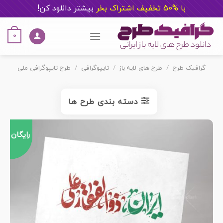
با %50 تخفیف اشتراک بخر
ب
یشتر دانلود کن!
Ski
t
0
conten
گرافیک طرح
/
طرح های لایه باز
/
تایپوگرافی
/
طرح تایپوگرافی ملی
دسته بندی طرح ها
رایگان