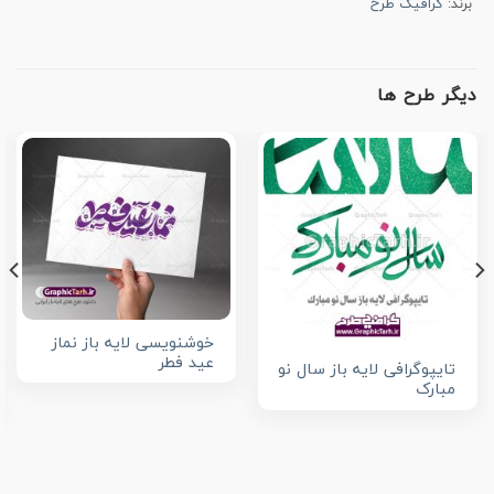
برند:
گرافیک طرح
دیگر طرح ها
خوشنویسی لایه باز نماز
عید فطر
تایپوگرافی لایه باز سال نو
مبارک