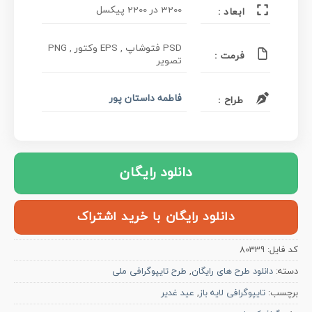
3200 در 2200 پیکسل
ابعاد :
PSD فتوشاپ , EPS وکتور , PNG
فرمت :
تصویر
فاطمه داستان پور
طراح :
دانلود رایگان
دانلود رایگان با خرید اشتراک
کد فایل:
80339
دسته:
دانلود طرح های رایگان
,
طرح تایپوگرافی ملی
برچسب:
تایپوگرافی لایه باز
,
عید غدیر