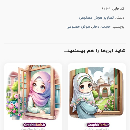
کد فایل:
62109
دسته:
تصاویر هوش مصنوعی
برچسب:
حجاب
,
دختر
,
هوش مصنوعی
شاید این‌ها را هم بپسندید…