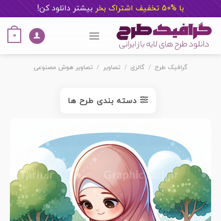
با %50 تخفیف اشتراک بخر
ب
یشتر دانلود کن!
Ski
t
0
conten
گرافیک طرح
/
گالری
/
تصاویر
/
تصاویر هوش مصنوعی
دسته بندی طرح ها