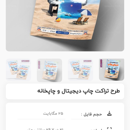
طرح تراکت چاپ دیجیتال و چاپخانه
25 مگابایت
حجم فایل :
21 در 29.7 سانتی متر