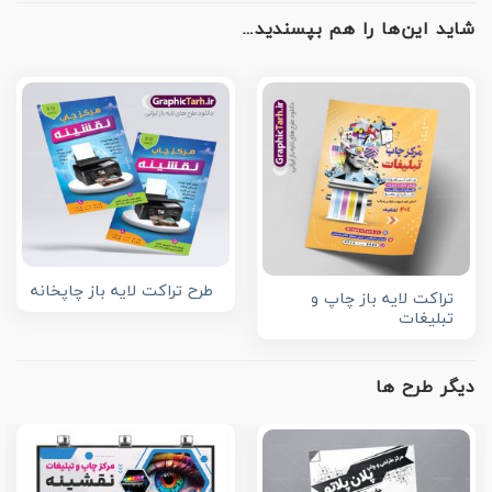
شاید این‌ها را هم بپسندید…
طرح تراکت لایه باز چاپخانه
تراکت لایه باز چاپ و
تبلیغات
دیگر طرح ها