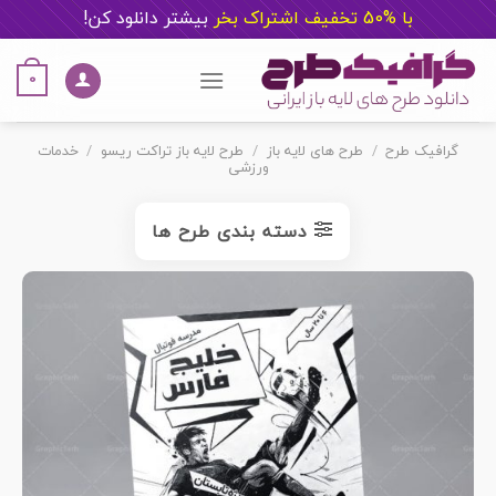
با %50 تخفیف اشتراک بخر
ب
یشتر دانلود کن!
Ski
t
0
conten
گرافیک طرح
/
طرح های لایه باز
/
طرح لایه باز تراکت ریسو
/
خدمات
ورزشی
دسته بندی طرح ها