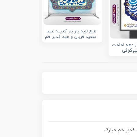
طرح لایه باز بنر کتیبه عید
بنر پشت سن اعیا
سعید قربان و عید غدیر خم
غدیر خم
از دهه امامت
پوگرافی
 غدیر خم مبارک