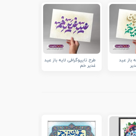
ه باز عید
طرح تایپوگرافی لایه باز عید
تایپوگرافی لایه 
یر
غدیر خم
امامت و ولایت