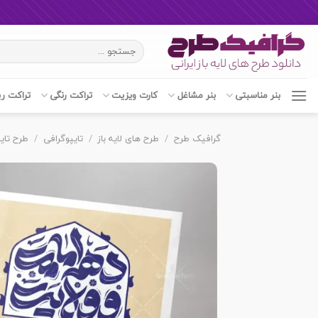
Ski
جستجو
t
برای:
conten
بنر مناسبتی
بنر مشاغل
کارت ویزیت
تراکت رنگی
تراکت ر
گرافیک طرح
/
طرح های لایه باز
/
تایپوگرافی
/
طرح تای