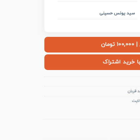
سید یونس حسینی
ومان
با خرید اشتراک
د قربان
لایت