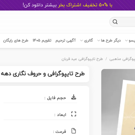
با %50 تخفیف اشتراک بخر
ب
یشتر دانلود کن!
یسو
دیگر طرح ها
گالری
آگهی ترحیم
تقویم 1405
طرح های رایگان
پوگرافی مذهبی
/
طرح تایپوگرافی عید قربان
طرح تایپوگرافی و حروف نگاری دهه 
حجم فایل :
ابعاد :
فرمت :