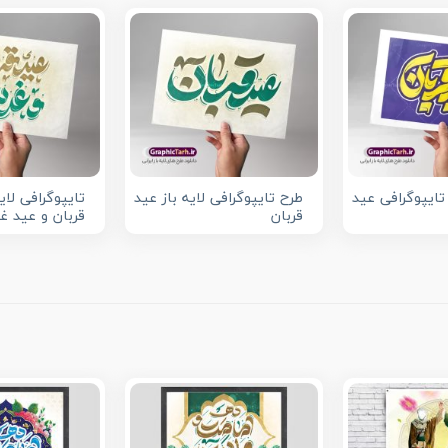
 تایپوگرافی عید
طرح تایپوگرافی لایه باز عید
تایپوگرافی لای
قربان
قربان و عید غد