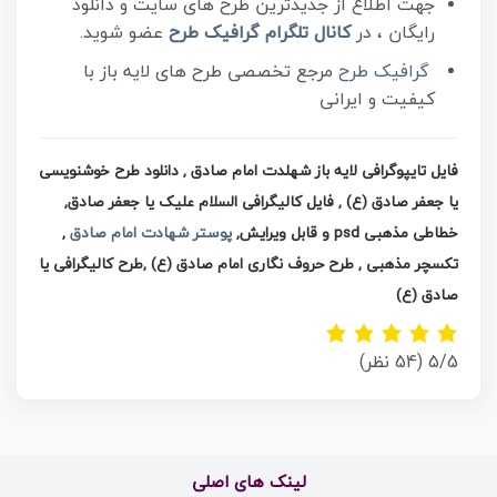
جهت اطلاع از جدیدترین طرح های سایت و دانلود
رایگان ، در
کانال تلگرام
گرافیک طرح
عضو شوید.
گرافیک طرح
مرجع تخصصی طرح های لایه باز با
کیفیت و ایرانی
فایل تایپوگرافی لایه باز شهلدت امام صادق , دانلود طرح خوشنویسی
یا جعفر صادق (ع) , فایل کالیگرافی السلام علیک یا جعفر صادق,
خطاطی مذهبی psd و قابل ویرایش,
پوستر شهادت امام صادق
,
تکسچر مذهبی , طرح حروف نگاری امام صادق (ع) ,طرح کالیگرافی یا
صادق (ع)
5/5
(54 نظر)
لینک های اصلی