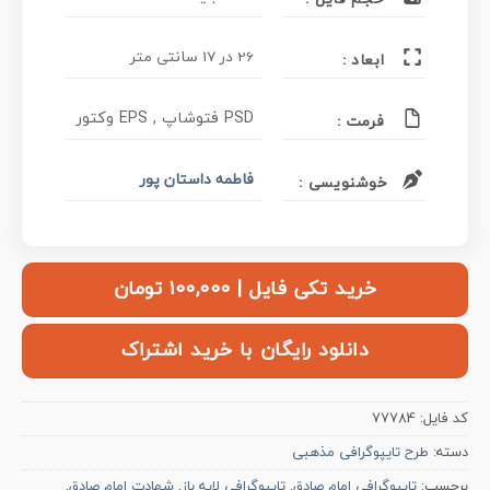
26 در 17 سانتی متر
ابعاد :
PSD فتوشاپ , EPS وکتور
فرمت :
فاطمه داستان پور
خوشنویسی :
خرید تکی فایل | ۱۰۰,۰۰۰ تومان
دانلود رایگان با خرید اشتراک
کد فایل:
77784
دسته:
طرح تایپوگرافی مذهبی
برچسب:
تایپوگرافی امام صادق
,
تایپوگرافی لایه باز
,
شهادت امام صادق
,