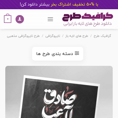
با %50 تخفیف اشتراک بخر
ب
یشتر دانلود کن!
Ski
t
0
conten
گرافیک طرح
/
طرح های لایه باز
/
تایپوگرافی
/
طرح تایپوگرافی مذهبی
دسته بندی طرح ها