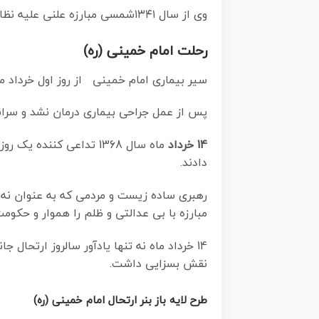
وی از سال ۱۳۴۱شمسی مبارزه علنی علیه نظام سلطنتی پهلوی در ایران را آغاز کرد.
رحلت امام خمینی (ره)
سیر بیماری امام خمینی از روز اول خرداد ماه سال 1368 ه. ش. به طور جدی آغاز شد و تیم پزشکان تصمیم به جراحی دستگاه 
پس از عمل جراحی بیماری درمان نشد و سرانجام امام خمینی در ساعت 20/22 روز شنبه
14 خرداد
ماه سال 1368 تداعی کن
دادند.
رهبری ساده زیست و مردمی که به عنوان نه ت
مبارزه با بی عدالتی و ظلم را هموار و حکوم
14 خرداد ماه نه تنها یادآور سالروز ارتحال جانسوز رهبر کبیر انقلاب اسلامی است بلکه یادآور
نقش بسزایی داشت.
طرح لایه باز بنر ارتحال امام خمینی (ره)