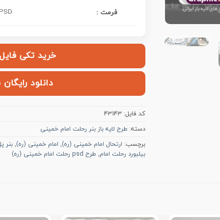
PSD فتوشاپ
فرمت :
خرید تکی فایل | ۱۲۰,۰۰۰ ت
دانلود رایگان 
کد فایل:
43143
دسته:
طرح لایه باز بنر رحلت امام خمینی
برچسب:
ارتحال امام خمینی (ره)
,
امام خمینی (ره)
,
بنر پ
بیلبورد رحلت امام
,
طرح psd رحلت امام خمینی (ره)