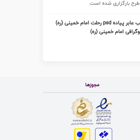
نمونه طرح بیلبورد ارتحال امام خمینی (ره) ,تایپوگرافی امام خمینی (ره) ,طرح بنر ارتحال امام خمینی(ره) ,طرح پب عابر پیاده psd رحلت امام خمینی (ره)
مجوزها