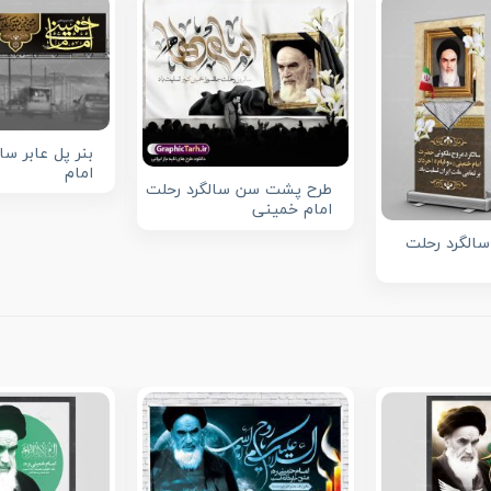
بنر پل عابر سا
امام
طرح پشت سن سالگرد رحلت
امام خمینی
سالگرد رحلت