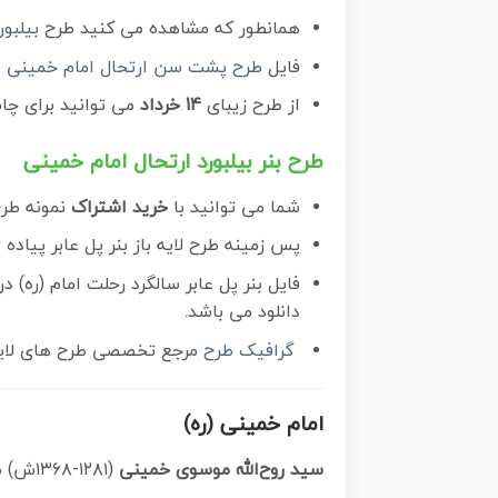
همانطور که مشاهده می کنید طرح
بیلبور
فایل
طرح پشت سن ارتحال امام خمینی (ر
از طرح زیبای
14 خرداد
می توانید برای چ
طرح بنر بیلبورد ارتحال امام خمینی
شما می توانید با
خرید اشتراک
نمونه طر
پس زمینه طرح لایه باز بنر پل عابر پیاده 14 خرداد سفید و رنگبدی تصویر روشن می باشد.
فایل بنر پل عابر سالگرد رحلت امام (ره) در ابعاد لارج 15 در 3 متر با رزولوشن 72 مناسب نصب بروی
دانلود می باشد.
گرافیک طرح
مرجع تخصصی طرح های لایه ب
امام خمینی (ره)
سید روح‌الله موسوی خمینی
(۱۲۸۱-۱۳۶۸ش) مشهور به