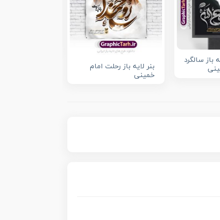
بنر جایگاه رحلت 
خمینی (ره)
 باز سالگرد
بنر لایه باز رحلت امام
ینی
خمینی