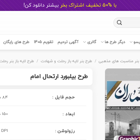
با %50 تخفیف اشتراک بخر
ب
یشتر دانلود کن!
یسو
دیگر طرح ها
گالری
آگهی ترحیم
تقویم 1405
طرح های رایگان
بنر مناسبت های مذهبی
/
طرح بنر لایه باز رحلت و شهادت
/
طرح لایه باز بنر رحل
طرح بیلبورد ارتحال امام
حجم فایل :
84 مگابایت
150 در 30 سانتی متر
ابعاد :
 DPI
رزولوشن :