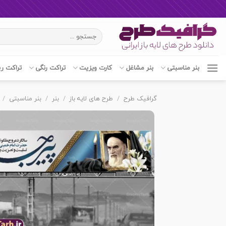
Ski
جستجو
t
برای:
conten
بنر مناسبتی
بنر مشاغل
کارت ویزیت
تراکت رنگی
تراکت ر
گرافیک طرح
/
طرح های لایه باز
/
بنر
/
بنر مناسبتی
/