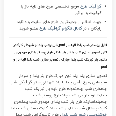
گرافیک طرح
مرجع تخصصی طرح های لایه باز با
کیفیت و ایرانی
جهت اطلاع از جدیدترین طرح های سایت و دانلود
رایگان ، در
کانال تلگرام
گرافیک طرح
عضو شوید.
فایل پوستر شب یلدا لایه باز psd,انار,بنرشب یلدا و شهدا , کاراکتر
انار , تصویر سازی شب یلدا , بنر یلدا , طرح پوستر یلدای مهدوی ,
دانلود بنر تبریک شب یلدا مبارک , تصویر سازی شب یلدا لایه باز و
psd
تصویر سازی یلدا,یلداتون مبارک,طرح بنر یلدا و سردار
سلیمانی ,طرح افقی یلدا با یاد شهدا,پوستر گرافیکی شب
چله,طرح شب چله,نمونه طرح لایه باز تبریک شب
یلدا,دانلود طراحی شب چله,طرح پوستر شب
چله,یلدامبارک,,طرح بنر شب یلدای مهدوی,شب یلدا,طرح
کارت پستال شب یلدا,بنر شب یلدا,کارت پستال شب یلدا,
خوشنویسی شعر شب یلدا
, طرح تایپوگرافی شب یلدا