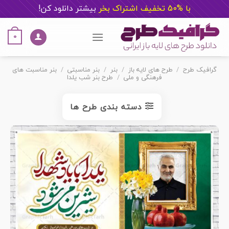
با %50 تخفیف اشتراک بخر
ب
یشتر دانلود کن!
Ski
t
0
conten
گرافیک طرح
/
طرح های لایه باز
/
بنر
/
بنر مناسبتی
/
بنر مناسبت های
فرهنگی و ملی
/
طرح بنر شب یلدا
دسته بندی طرح ها