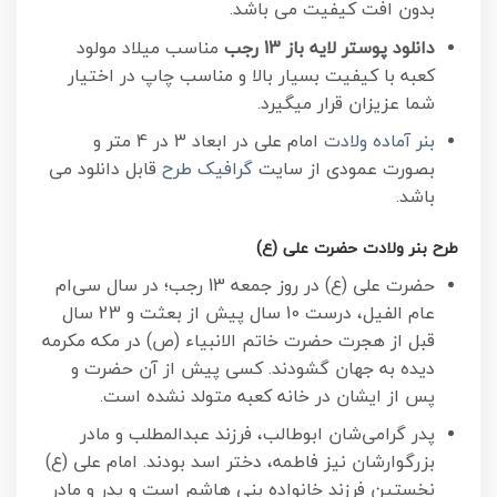
بدون افت کیفیت می باشد.
دانلود پوستر لایه باز 13 رجب
مناسب میلاد مولود
کعبه با کیفیت بسیار بالا و مناسب چاپ در اختیار
شما عزیزان قرار میگیرد.
بنر آماده ولادت
امام علی در ابعاد 3 در 4 متر و
بصورت عمودی از سایت
گرافیک طرح
قابل دانلود می
باشد.
طرح بنر ولادت حضرت علی (ع)
حضرت علی (ع) در روز جمعه 13 رجب؛ در سال سى‌‏ام
عام الفیل، درست 10 سال پیش از بعثت و 23 سال
قبل از هجرت حضرت خاتم الانبیاء (ص) در مکه مکرمه
دیده به جهان گشودند. کسی پیش از آن حضرت و
پس از ایشان در خانه کعبه متولد نشده است.
پدر گرامی‌شان ابوطالب، فرزند عبدالمطلب و مادر
بزرگوارشان نیز فاطمه، دختر اسد بودند. امام علی (ع)
نخستین فرزند خانواده بنی هاشم است و پدر و مادر