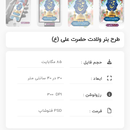
طرح بنر ولادت حضرت علی (ع)
85 مگابایت
حجم فایل :
30 در 40 سانتی متر
ابعاد :
300 DPI
رزولوشن :
PSD فتوشاپ
فرمت :