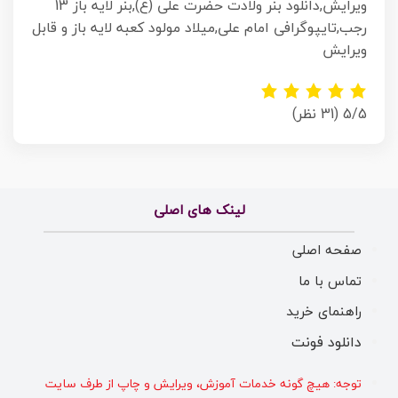
ویرایش,دانلود بنر ولادت حضرت علی (ع),بنر لایه باز 13
رجب,تایپوگرافی امام علی,میلاد مولود کعبه لایه باز و قابل
ویرایش
5/5
(31 نظر)
لینک های اصلی
صفحه اصلی
تماس با ما
راهنمای خرید
دانلود فونت
توجه: هیچ گونه خدمات آموزش، ویرایش و چاپ از طرف سایت