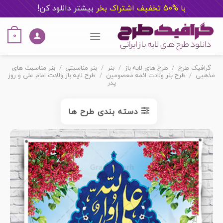
با %50 تخفیف اشتراک بخر
ب
یشتر دانلود کن!
Ski
t
0
conten
گرافیک طرح
/
طرح های لایه باز
/
بنر
/
بنر مناسبتی
/
بنر مناسبت های
مذهبی
/
طرح بنر ولادت ائمه معصومین
/
طرح لایه باز ولادت امام علی و روز
پدر
دسته بندی طرح ها