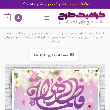
با %50 تخفیف اشتراک بخر
ب
یشتر دانلود کن!
Ski
t
0
conten
گرافیک طرح
/
طرح های لایه باز
/
بنر
/
بنر مناسبتی
/
بنر مناسبت های
مذهبی
/
طرح بنر ولادت ائمه معصومین
/
طرح لایه باز ولادت حضرت زهرا و
روز مادر
دسته بندی طرح ها