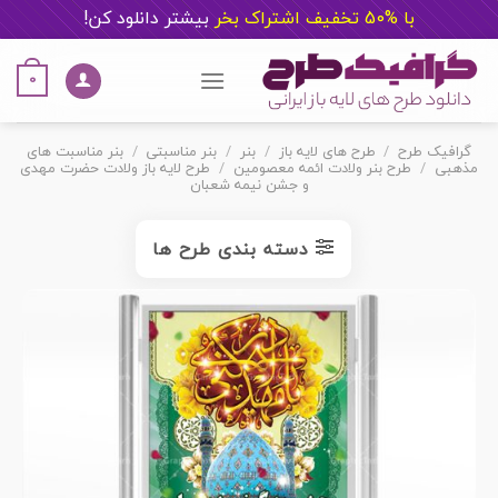
با %50 تخفیف اشتراک بخر
ب
یشتر دانلود کن!
Ski
t
0
conten
گرافیک طرح
/
طرح های لایه باز
/
بنر
/
بنر مناسبتی
/
بنر مناسبت های
مذهبی
/
طرح بنر ولادت ائمه معصومین
/
طرح لایه باز ولادت حضرت مهدی
و جشن نیمه شعبان
دسته بندی طرح ها