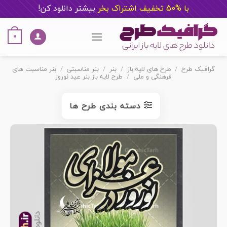
با %50 تخفیف اشتراک بخر
ب
یشتر دانلود کن!
Ski
t
0
conten
گرافیک طرح
/
طرح های لایه باز
/
بنر
/
بنر مناسبتی
/
بنر مناسبت های
فرهنگی و ملی
/
طرح لایه باز بنر عید نوروز
دسته بندی طرح ها