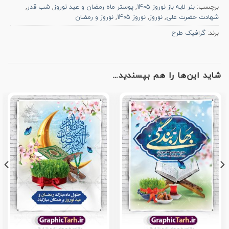
برچسب:
بنر لایه باز نوروز 1405
,
پوستر ماه رمضان و عید نوروز
,
شب قدر
,
شهادت حضرت علی
,
نوروز
,
نوروز 1405
,
نوروز و رمضان
برند:
گرافیک طرح
شاید این‌ها را هم بپسندید…