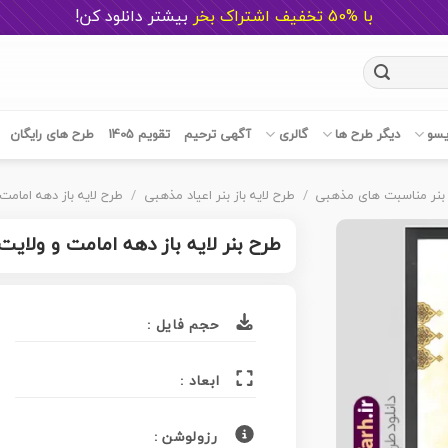
با %50 تخفیف اشتراک بخر
ب
یشتر دانلود کن!
یسو
دیگر طرح ها
گالری
آگهی ترحیم
تقویم 1405
طرح های رایگان
بنر مناسبت های مذهبی
/
طرح لایه باز بنر اعیاد مذهبی
/
طرح لایه باز دهه امامت
طرح بنر لایه باز دهه امامت و ولا
حجم فایل :
ابعاد :
رزولوشن :