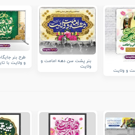
طرح بنر جایگا
بنر پشت سن دهه امامت و
و ولایت با تای
ولایت
مت و ولایت