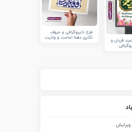
طرح تایپوگرافی و حروف
تایپوگرافی لایه 
نگاری دهه امامت و ولایت
امامت و ولایت
ید قربان و
وگرافی
اد
 ویرایش