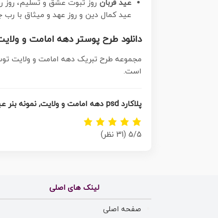
عید قربان
روز ثبوت عشق و تسلیم، روز ر
عید کمال دین و روز عهد و میثاق با رب 
دانلود طرح پوستر دهه امامت و ولایت 
مجموعه طرح تبریک دهه امامت و ولایت توس
است.
پلاکارد psd دهه امامت و ولایت, نمونه بنر عید غدیرخم , گرافیک طرح , دانلود طرح پوستر آغاز دهه امامت و ولایت , تایپوگرافی دهه امامت و ولایت
5/5
(31 نظر)
لینک های اصلی
صفحه اصلی