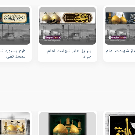
 باز شهادت امام
بنر پل عابر شهادت امام
طرح بیلبورد ش
جواد
محمد تقی