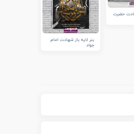
هادت حضرت
بنر لایه باز شهادت امام
طرح لایه باز شه
جواد
جواد (ع)