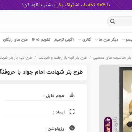
با %50 تخفیف اشتراک بخر
ب
یشتر دانلود کن!
یسو
دیگر طرح ها
گالری
آگهی ترحیم
تقویم 1405
طرح های رایگان
بنر مناسبت های مذهبی
/
طرح بنر لایه باز رحلت و شهادت
/
طرح لایه باز بنر شهاد
طرح بنر شهادت امام جواد با حروفنگا
حجم فایل :
ابعاد :
رزولوشن :