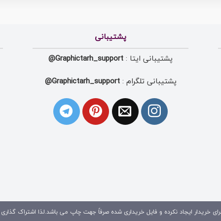
پشتیبانی
پشتیبانی ایتا :
Graphictarh_support@
پشتیبانی تلگرام :
Graphictarh_support@
ای خریدار ایجاد نکرده و فایل خریداری شده صرفاً جهت چاپ می باشد.لذا اشتراک گذاری 