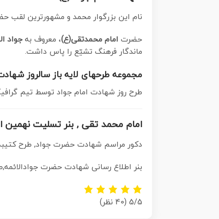
نام این بزرگوار محمد و مشهورترین لقب حض
حضرت
امام محمدتقی(ع)
، معروف به
جواد الا
ماندگار فرهنگ تشیّع را پاس داشت.
مجموعه طرحهای لایه باز سالروز شهاد
طرح روز شهادت امام جواد توسط تیم گرافیک
امام محمد تقی , بنر تسلیت نهمین ا
دکور مراسم شهادت حضرت جواد, طرح کتیبه ش
بنر اطلاع رسانی شهادت حضرت جوادالائمه,طر
5/5
(40 نظر)