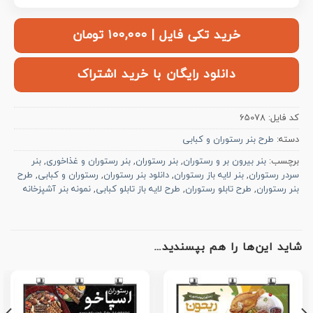
خرید تکی فایل | ۱۰۰,۰۰۰ تومان
دانلود رایگان با خرید اشتراک
کد فایل:
65078
دسته:
طرح بنر رستوران و کبابی
برچسب:
بنر بیرون بر و رستوران
,
بنر رستوران
,
بنر رستوران و غذاخوری
,
بنر
سردر رستوران
,
بنر لایه باز رستوران
,
دانلود بنر رستوران
,
رستوران و کبابی
,
طرح
بنر رستوران
,
طرح تابلو رستوران
,
طرح لایه باز تابلو کبابی
,
نمونه بنر آشپزخانه
شاید این‌ها را هم بپسندید…