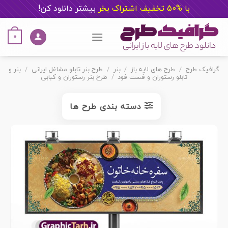
با %50 تخفیف اشتراک بخر
ب
یشتر دانلود کن!
Ski
t
0
conten
گرافیک طرح
/
طرح های لایه باز
/
بنر
/
طرح بنر تابلو مشاغل ایرانی
/
بنر و
تابلو رستوران و فست فود
/
طرح بنر رستوران و کبابی
دسته بندی طرح ها