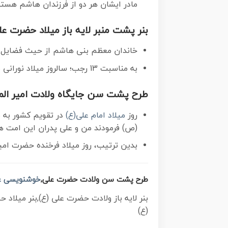
مادر ایشان هر دو از فرزندان هاشم هستن
بنر پشت منبر لایه باز میلاد حضرت عل
خاندان معظم بنی هاشم از حیث فضایل اخ
به مناسبت 13 رجب؛ سالروز میلاد نورانی مولا علی(ع) مجموعه
طرح پشت سن جایگاه ولادت امیر المؤ
روز
میلاد امام علی(ع)
در تقویم کشور به ن
(ص) فرمودند من و علی پدران این امت 
بدین ترتیب، روز میلاد فرخنده حضرت امیر
طرح پشت سن ولادت حضرت علی,
خوشنویسی عل
بنر لایه باز ولادت حضرت علی (ع),بنر میلاد 
(ع)