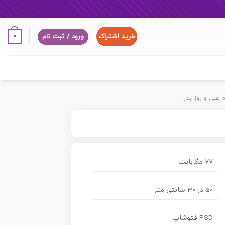
خرید اشتراک
0
ورود / ثبت نام
م علی و روز پدر
77 مگابایت
50 در 30 سانتی متر
PSD فتوشاپ