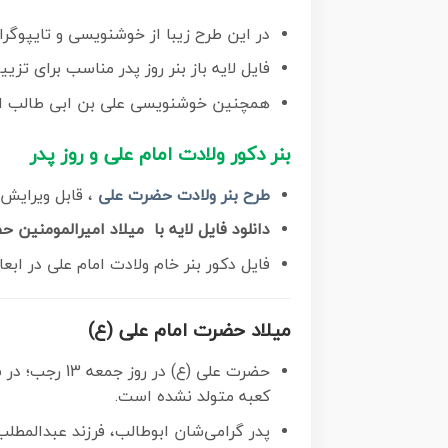
در این طرح زیبا از خوشنویسی و تایپوگر
فایل لایه باز بنر روز پدر مناسب برای ت
همچنین خوشنویسی علی بن ابی طالب ا
بنر دکور ولادت امام علی و روز پدر
طرح بنر ولادت حضرت علی
، قابل ویرایش با فرمت PSD در نرم افزار فتوشاپ و همچنین قابلی
دانلود فایل لایه با میلاد امیرالمومنین 
فایل دکور بنر خام ولادت امام علی در ابعاد لارج 5 در 3 متر و بصورت ا
میلاد حضرت امام علی (ع)
حضرت علی (ع)
کعبه متولد نشده است.
پدر گرامی‌شان ابوطالب، فرزند عبدالمطلب