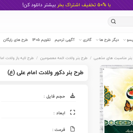
با %50 تخفیف اشتراک بخر
ب
یشتر دانلود کن!
یسو
دیگر طرح ها
گالری
آگهی ترحیم
تقویم 1405
طرح های رایگان
بنر مناسبت های مذهبی
/
طرح بنر ولادت ائمه معصومین
/
طرح لایه باز ولادت اما
طرح بنر دکور ولادت امام علی (ع)
حجم فایل :
ابعاد :
فرمت :