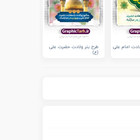
لادت امام علی
طرح بنر ولادت حضرت علی
طرح بنر تبریک رو
(ع)