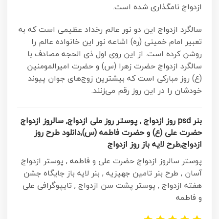
ازدواج نامگذاری شده است.
سالگرد ازدواج این دو نور عالم رخداد عظیمی است که به
تعبیر امام خمینی (ره) اشاعه نور این خانواده عالم را
روشن کرده است. از این روی اول ذی الحجه مصادف با
سالگرد ازدواج حضرت زهرا (س) و حضرت امیرالمومنین
(ع) روز مبارکی است که بیشترین زوج‌های جوان پیوند
خودشان را در این روز رقم می‌زنند.
بنر psd روز ازدواج , پوستر روز ملی ازدواج, سالروز ازدواج
حضرت علی (ع) و حضرت فاطمه (س),دانلود طرح روز
ازدواج,طرح لایه باز روز ازدواج
پوستر سالروز ازدواج حضرت علی و فاطمه , پوستر ازدواج
آسان , طرح بنر تامین جهیزیه , بنر لایه باز جایگاه جشن
هفته ازدواج , پوستر پشت سن ازدواج , تایپوگرافی علی
و فاطمه