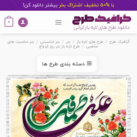
با %50 تخفیف اشتراک بخر
ب
یشتر دانلود کن!
Ski
t
0
conten
گرافیک طرح
/
طرح های لایه باز
/
بنر
/
بنر مناسبتی
/
بنر مناسبت های
مذهبی
/
طرح لایه باز بنر روز ازدواج
دسته بندی طرح ها