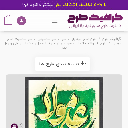
با %50 تخفیف اشتراک بخر
ب
یشتر دانلود کن!
Ski
t
0
conten
گرافیک طرح
/
طرح های لایه باز
/
بنر
/
بنر مناسبتی
/
بنر مناسبت های
مذهبی
/
طرح بنر ولادت ائمه معصومین
/
طرح لایه باز ولادت امام علی و روز
پدر
دسته بندی طرح ها