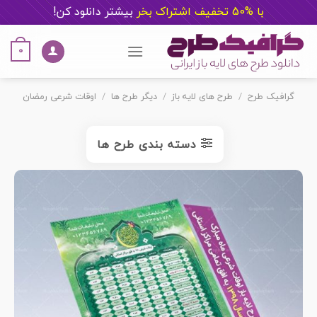
با %50 تخفیف اشتراک بخر
ب
یشتر دانلود کن!
Ski
t
0
conten
گرافیک طرح
/
طرح های لایه باز
/
دیگر طرح ها
/
اوقات شرعی رمضان
دسته بندی طرح ها