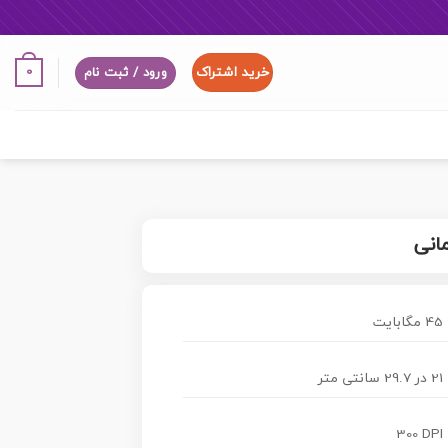
خرید اشتراک
0
ورود / ثبت نام
انی
45 مگابایت
21 در 29.7 سانتی متر
300 DPI