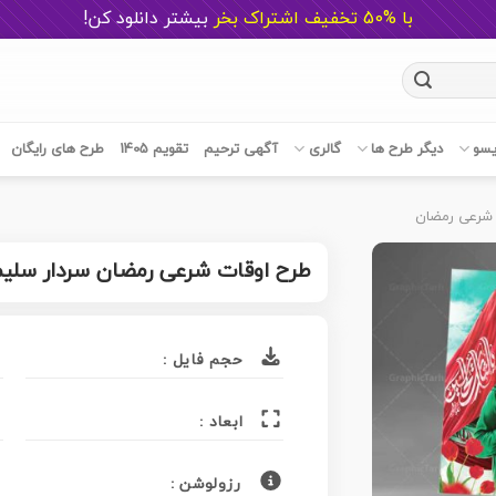
با %50 تخفیف اشتراک بخر
ب
یشتر دانلود کن!
یسو
دیگر طرح ها
گالری
آگهی ترحیم
تقویم 1405
طرح های رایگان
 شرعی رمضان
طرح اوقات شرعی رمضان سردار سلیم
حجم فایل :
ابعاد :
رزولوشن :