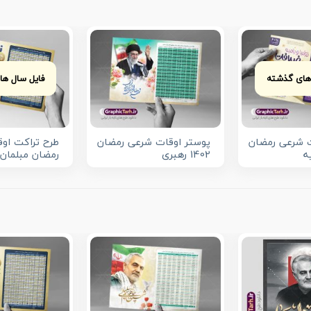
های گذشته
فایل سال ه
ت شرعی رمضان
پوستر اوقات شرعی رمضان
طرح تراکت او
ه
1402 رهبری
رمضان مبلمان