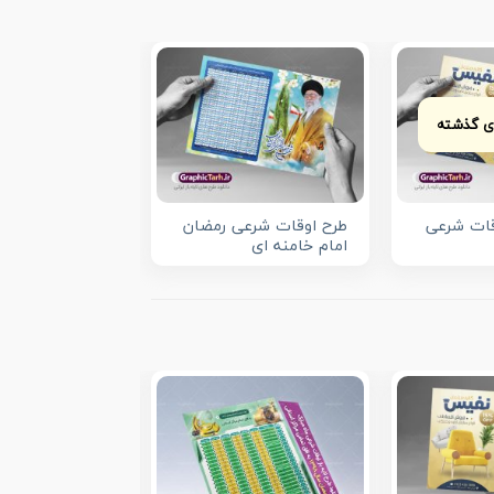
ای گذشته
قات شرعی
طرح اوقات شرعی رمضان
امام خامنه ای
فایل سال های