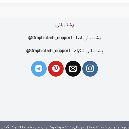
پشتیبانی
پشتیبانی ایتا :
Graphictarh_support@
پشتیبانی تلگرام :
Graphictarh_support@
ای خریدار ایجاد نکرده و فایل خریداری شده صرفاً جهت چاپ می باشد.لذا اشتراک گذاری 