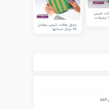
قات شرعی
طرح تراکت اوقا
ن 1404 با تبلیغات
رمضان 1403
جدول اوقات شرعی رمضان
98 مراکز استانها