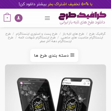
با %50 تخفیف اشتراک بخر
ب
یشتر دانلود کن!
Ski
t
0
conten
گرافیک طرح
/
طرح های لایه باز
/
طرح پست و استوری اینستاگرام
/
طرح
اینستاگرام مناسبت های مذهبی
/
طرح اینستاگرام شهادت ائمه
/
طرح
اینستاگرام دهه آخر صفر
دسته بندی طرح ها