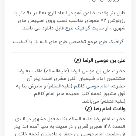
فایل بنر ولادت ضامن آهو در ابعاد لارج 200 در 90 متر با
رزولوشن 72 عمودی مناسب نصب بروی اسپیس های
شهری ، از سایت
گرافیک طرح
قابل دانلود می باشد.
گرافیک طرح
مرجع تخصصی طرح های لایه باز با کیفیت
علی بن موسی الرضا (ع)
حضرت علی بن موسی الرضا (علیه‌السلام) ملقب به رضا
هشتمین امام شیعیان اثنی عشری است. پدر آن
حضرت،
امام موسی کاظم (علیه‌السلام)
و مادرش بنا به
قول مشهور نجمه کنیز حمیده مادر امام کاظم
(علیه‌السّلام) می‌باشد.
ولادت امام رضا (ع)
حضرت امام رضا علیه السلام بنا به قول مشهور در 11 ذی
القعده 148 هجری قمری و در مدینه به دنیا آمده اند. پدر
آن حضرت امام موسی بن جعفر و مادرشان نجمه خاتون