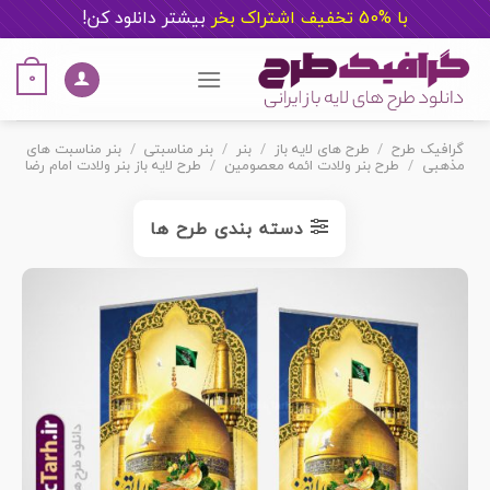
با %50 تخفیف اشتراک بخر
ب
یشتر دانلود کن!
Ski
t
0
conten
گرافیک طرح
/
طرح های لایه باز
/
بنر
/
بنر مناسبتی
/
بنر مناسبت های
مذهبی
/
طرح بنر ولادت ائمه معصومین
/
طرح لایه باز بنر ولادت امام رضا
دسته بندی طرح ها