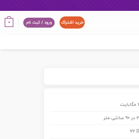
خرید اشتراک
0
ورود / ثبت نام
ت
تی متر
72 D