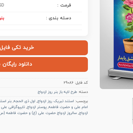
فرمت :
SD
دسته بندی :
بنر
خرید تکی فایل | ۱۲۰,۰۰۰ ت
دانلود رایگان 
کد فایل:
29086
دسته:
طرح لایه باز بنر روز ازدواج
برچسب:
استند تبریک روز ازدواج
,
اول ذی الحجه
,
بنر استن
امام علی و حضرت فاطمه
,
پوستر ازدواج
,
تایپوگرافی علی 
ازدواج
,
سالروز ازدواج حضرت علی (ع) و حضرت فاطمه (س