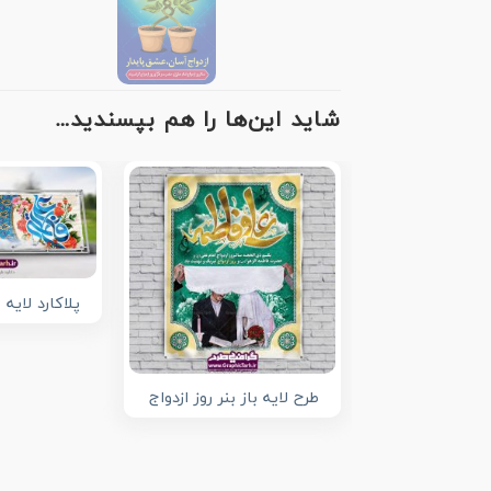
شاید این‌ها را هم بپسندید…
پلاکارد لایه ب
طرح لایه باز بنر روز ازدواج