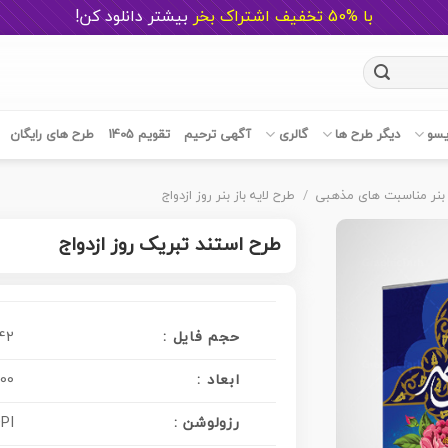
با %50 تخفیف اشتراک بخر
ب
یشتر دانلود کن!
یسو
دیگر طرح ها
گالری
آگهی ترحیم
تقویم 1405
طرح های رایگان
بنر مناسبت های مذهبی
/
طرح لایه باز بنر روز ازدواج
طرح استند تبریک روز ازدواج
حجم فایل :
42 مگابای
ابعاد :
200 در 90 سان
رزولوشن :
PI