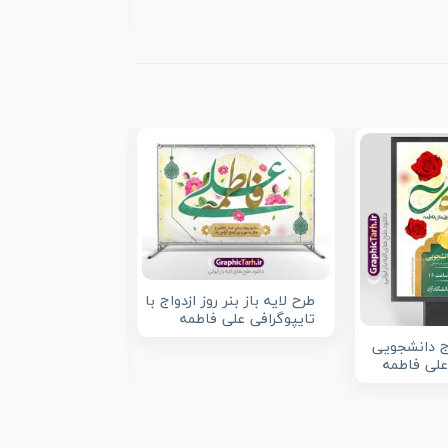
حضرت فاطمه
طرح لایه باز بنر روز ازدواج با
تایپوگرافی علی فاطمه
ج دانشجویی
پوستر لایه باز رو
علی فاطمه
تایپوگرافی ازدوا