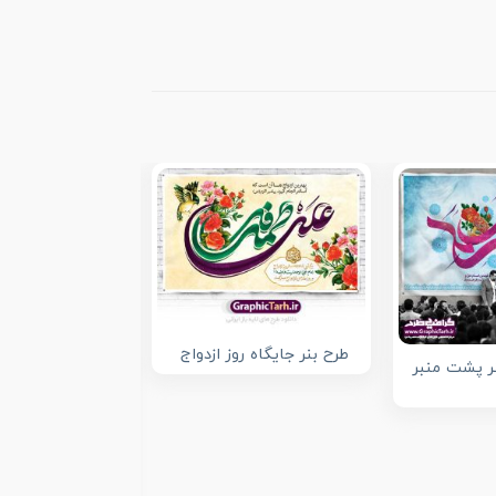
طرح بنر جایگاه روز ازدواج
نر پشت منبر
پوستر ازدواج اما