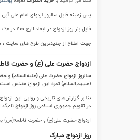
شما می توانید با
خرید اشتراک
نمونه
پوستر 
پس زمینه فایل سالروز ازدواج امام علی آبی
فایل بنر روز ازدواج در ابعاد لارج 200 در 90 سانتیمتر با رزولوشن 72 مناسب بنر استند ، از سایت
جهت اطلاع از جدیدترین طرح های سایت ، د
ازدواج حضرت علی (ع) و حضرت فاطم
سالروز ازدواج حضرت علی (علیه‌السلام) و حضرت
(علیهم‌السلام) ثمره این ازدواج مقدس است.
بنا بر گزارش‌های تاریخی و روایی این ازدواج
در تقویم جمهوری اسلامی
روز ازدواج
نام‌گذا
ازدواج حضرت علی(ع) و حضرت فاطمه(س) به ف
روز ازدواج مبارک