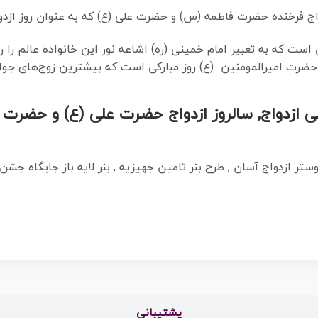
واج فرخنده حضرت فاطمه (س) و حضرت علی (ع) که به عنوان روز ازد
 است که به تعبیر امام خمینی (ره) اشاعه نور این خانواده عالم را
ضرت امیرالمومنین (ع) روز مبارکی است که بیشترین زوج‌های جوان پ
ر روز ملی ازدواج, سالروز ازدواج حضرت علی (ع) و حضر
ستر ازدواج آسان , طرح بنر تامین جهیزیه , بنر لایه باز جایگاه جش
پشتیبانی