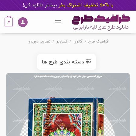
با %50 تخفیف اشتراک بخر
ب
یشتر دانلود کن!
Ski
t
0
conten
گرافیک طرح
/
گالری
/
تصاویر
/
تصاویر دوربری
دسته بندی طرح ها