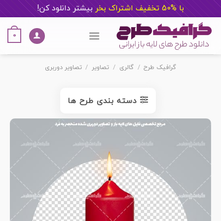
با %50 تخفیف اشتراک بخر
ب
یشتر دانلود کن!
Ski
t
0
conten
گرافیک طرح
/
گالری
/
تصاویر
/
تصاویر دوربری
دسته بندی طرح ها