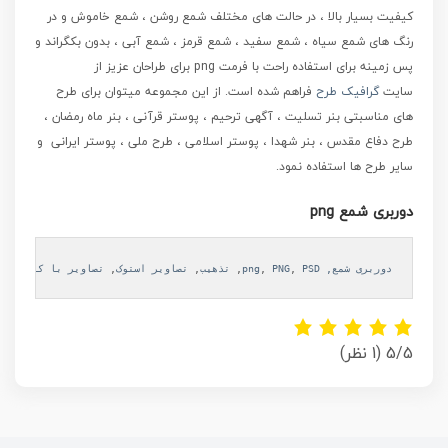
کیفیت بسیار بالا ، در حالت های مختلف شمع روشن ، شمع خاموش و در
رنگ های شمع سیاه ، شمع سفید ، شمع قرمز ، شمع آبی ، بدون بکگراند و
پس زمینه برای استفاده راحت با فرمت png برای طراحان عزیز از
سایت
گرافیک طرح
فراهم شده است.
از این مجموعه میتوان برای طرح
های مناسبتی بنر تسلیت ، آگهی ترحیم ، پوستر قرآنی ، بنر ماه رمضان ،
طرح دفاع مقدس ، بنر شهدا ، پوستر اسلامی ، طرح ملی ، پوستر ایرانی و
سایر طرح ها استفاده نمود.
دوربری شمع png
دوربری شمع, png
PSD
, 
PNG
, 
, 
تذهیب
, 
تصاویر استوک
, 
تصاویر با کیفیت
, 
ت
5/5
(1 نظر)