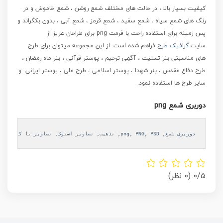
کیفیت بسیار بالا ، در حالت های مختلف شمع روشن ، شمع خاموش و در
رنگ های شمع سیاه ، شمع سفید ، شمع قرمز ، شمع آبی ، بدون بکگراند و
پس زمینه برای استفاده راحت با فرمت png برای طراحان عزیز از
سایت
گرافیک طرح
فراهم شده است.
از این مجموعه میتوان برای طرح
های مناسبتی بنر تسلیت ، آگهی ترحیم ، پوستر قرآنی ، بنر ماه رمضان ،
طرح دفاع مقدس ، بنر شهدا ، پوستر اسلامی ، طرح ملی ، پوستر ایرانی و
سایر طرح ها استفاده نمود.
دوربری شمع png
دوربری شمع, png
PSD
, 
PNG
, 
, 
تذهیب
, 
تصاویر استوک
, 
تصاویر با کیفیت
, 
ت
0/5
(0 نظر)