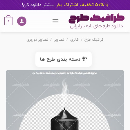
با %50 تخفیف اشتراک بخر
ب
یشتر دانلود کن!
Ski
t
0
conten
گرافیک طرح
/
گالری
/
تصاویر
/
تصاویر دوربری
دسته بندی طرح ها