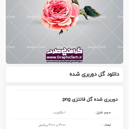
دانلود گل دوربری شده
دوربری شده گل فانتزی png
حجم فایل :
1 مگابایت
ابعاد :
3000 در 3000 پیکسل