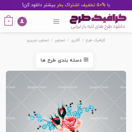
با %50 تخفیف اشتراک بخر
ب
یشتر دانلود کن!
Ski
t
0
conten
گرافیک طرح
/
گالری
/
تصاویر
/
تصاویر دوربری
دسته بندی طرح ها