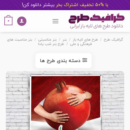
با %50 تخفیف اشتراک بخر
ب
یشتر دانلود کن!
Ski
t
0
conten
گرافیک طرح
/
طرح های لایه باز
/
بنر
/
بنر مناسبتی
/
بنر مناسبت های
فرهنگی و ملی
/
طرح بنر شب یلدا
دسته بندی طرح ها