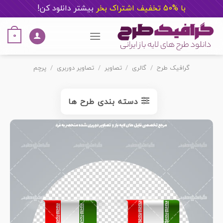
با %50 تخفیف اشتراک بخر
ب
یشتر دانلود کن!
Ski
t
0
conten
گرافیک طرح
/
گالری
/
تصاویر
/
تصاویر دوربری
/
پرچم
دسته بندی طرح ها