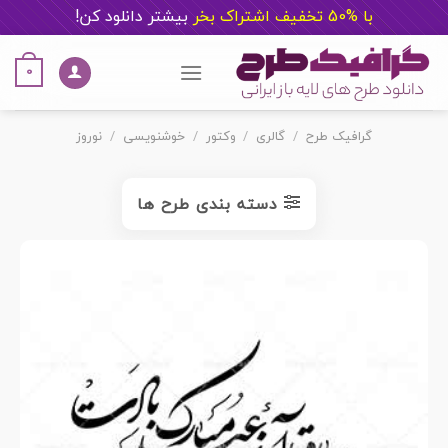
با %50 تخفیف اشتراک بخر
ب
یشتر دانلود کن!
Ski
t
0
conten
گرافیک طرح
/
گالری
/
وکتور
/
خوشنویسی
/
نوروز
دسته بندی طرح ها