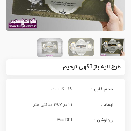
طرح لایه باز آگهی ترحیم
حجم فایل :
18 مگابایت
ابعاد :
۲۱ در ۲۹٫۷ سانتی متر
رزولوشن :
300 DPI