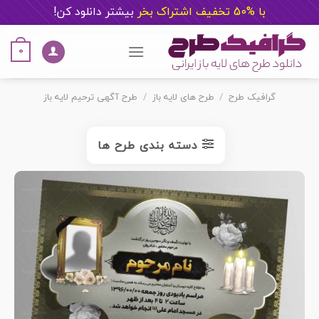
با %50 تخفیف اشتراک بخر
ب
یشتر دانلود کن!
Ski
t
0
conten
گرافیک طرح
/
طرح های لایه باز
/
طرح آگهی ترحیم لایه باز
دسته بندی طرح ها