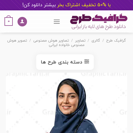
با %50 تخفیف اشتراک بخر
ب
یشتر دانلود کن!
Ski
t
0
conten
گرافیک طرح
/
گالری
/
تصاویر
/
تصاویر هوش مصنوعی
/
تصویر هوش
مصنوعی خانواده ایرانی
دسته بندی طرح ها