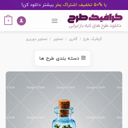
با %50 تخفیف اشتراک بخر
ب
یشتر دانلود کن!
Ski
t
0
conten
گرافیک طرح
/
گالری
/
تصاویر
/
تصاویر دوربری
دسته بندی طرح ها