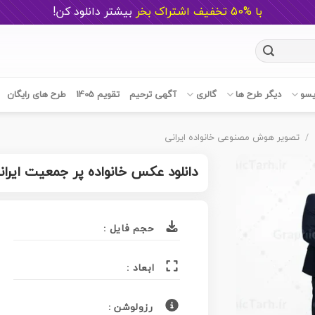
با %50 تخفیف اشتراک بخر
ب
یشتر دانلود کن!
یسو
دیگر طرح ها
گالری
آگهی ترحیم
تقویم 1405
طرح های رایگان
/
تصویر هوش مصنوعی خانواده ایرانی
دانلود عکس خانواده پر جمعیت ایرا
حجم فایل :
ابعاد :
رزولوشن :