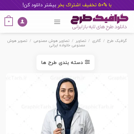
با %50 تخفیف اشتراک بخر
ب
یشتر دانلود کن!
Ski
t
0
conten
گرافیک طرح
/
گالری
/
تصاویر
/
تصاویر هوش مصنوعی
/
تصویر هوش
مصنوعی خانواده ایرانی
دسته بندی طرح ها