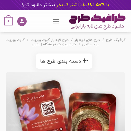
با %50 تخفیف اشتراک بخر
ب
یشتر دانلود کن!
Ski
t
0
conten
گرافیک طرح
/
طرح های لایه باز
/
طرح لایه باز کارت ویزیت
/
کارت ویزیت
مواد غذایی
/
کارت ویزیت فروشگاه زعفران
دسته بندی طرح ها