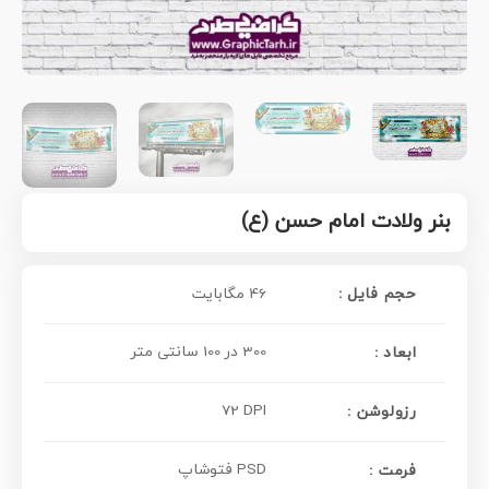
بنر ولادت امام حسن (ع)
حجم فایل :
46 مگابایت
300 در 100 سانتی متر
ابعاد :
72 DPI
رزولوشن :
PSD فتوشاپ
فرمت :