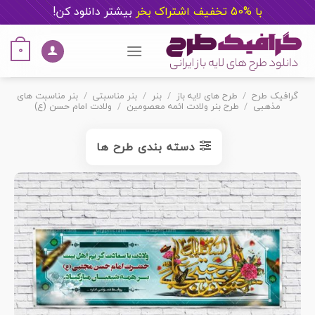
با %50 تخفیف اشتراک بخر
ب
یشتر دانلود کن!
Ski
t
0
conten
گرافیک طرح
/
طرح های لایه باز
/
بنر
/
بنر مناسبتی
/
بنر مناسبت های
مذهبی
/
طرح بنر ولادت ائمه معصومین
/
ولادت امام حسن (ع)
دسته بندی طرح ها