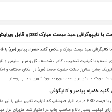
پوگرافی عید مبعث مبارک psd و قابل ویرایش
 با کالیگرافی عید مبعث مبارک و عکس گنبد خضراء پیامبر (ص) با قا
ری شده و با کیفیت
تذهیب ، کادر ، شمسه ، گل و مرغ اسلیمی و تای
 تبریک جشن سالروز بعثت حضرت محمد (ص) در امکان مختلف و امک
و به صورت عمودی برای نصب روی بیلبورد شهری و چاپ پوستر
نبد خضراء پیامبر و کالیگرافی
یر سایز را نیز داراست.
رای کیفیت بسیار بالا و مناسب چاپ در اختیار شما عزیزان قرار میگ