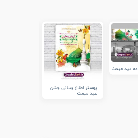
بنر پلاکارد عید
تایپوگرافی محمد
یاده عید مبعث
و عکس گنبد
پوستر اطلاع رسانی جشن
عید مبعث