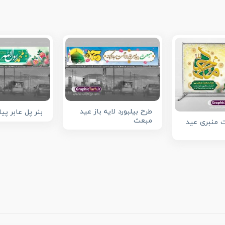
طرح بیلبورد لایه باز عید
بنر پل عابر پ
مبعث
 منبری عید