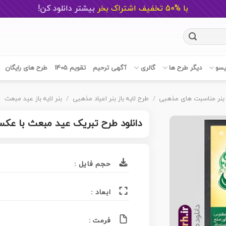
با %50 تخفیف اشتراک بخر
ب
یشتر دانلود کن!
یسو
دیگر طرح ها
گالری
آگهی ترحیم
تقویم 1405
طرح های رایگان
بنر مناسبت های مذهبی
/
طرح لایه باز بنر اعیاد مذهبی
/
بنر لایه باز عید مبعث
دانلود طرح تبریک عید مبعث با عکس 
حجم فایل :
ابعاد :
فرمت :