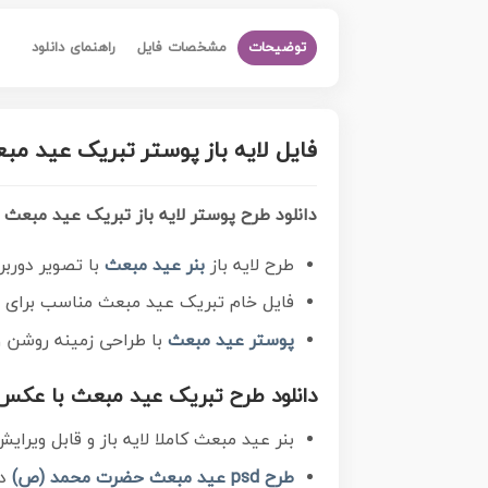
توضیحات
مشخصات فایل
راهنمای دانلود
فایل لایه باز پوستر تبریک عید مبعث با تای
دانلود طرح پوستر لایه باز تبریک عید مبعث
طرح لایه باز
بنر عید مبعث
با تصویر دورب
فایل خام تبریک عید مبعث مناسب برای
پوستر عید مبعث
با طراحی زمینه روشن 
دانلود طرح تبریک عید مبعث با عکس گ
بنر عید مبعث کاملا لایه باز و قابل ویرایش با فرمت PSD در نرم افزار فتوشاپ که قابلیت تغی
طرح psd عید مبعث حضرت محمد (ص)
دا