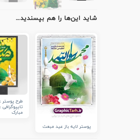
شاید این‌ها را هم بپسندید…
طرح پوستر ع
تایپوگرافی 
مبارک
پوستر لایه باز عید مبعث