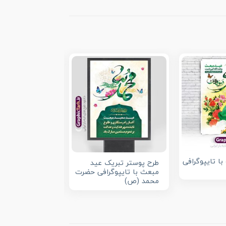
با تایپوگرافی
طرح پوستر تبریک عید
دانلود بنر عید م
مبعث با تایپوگرافی حضرت
خوشنویسی عید
محمد (ص)
مبارک و تصویر گ