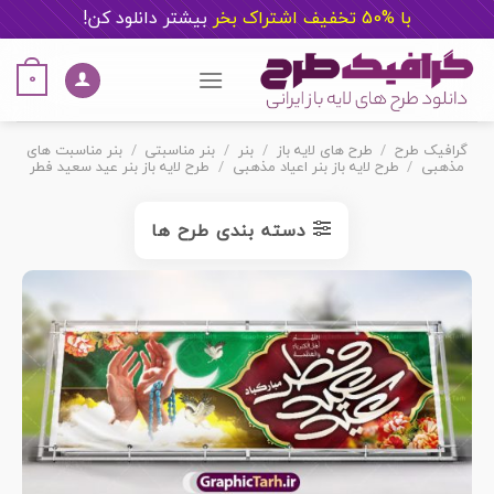
با %50 تخفیف اشتراک بخر
ب
یشتر دانلود کن!
Ski
t
0
conten
گرافیک طرح
/
طرح های لایه باز
/
بنر
/
بنر مناسبتی
/
بنر مناسبت های
مذهبی
/
طرح لایه باز بنر اعیاد مذهبی
/
طرح لایه باز بنر عید سعید فطر
دسته بندی طرح ها