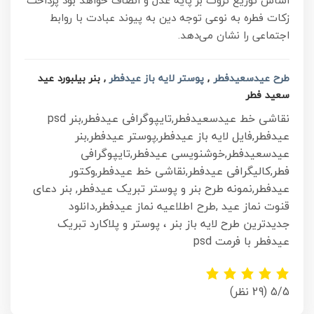
اساس توزیع ثروت بر پایه عدل و انصاف خواهد بود پرداخت
زکات فطره به نوعی توجه دین به پیوند عبادت با روابط
اجتماعی را نشان می‌دهد.
طرح عیدسعیدفطر
,
پوستر لایه باز عیدفطر
, بنر بیلبورد عید
سعید فطر
نقاشی خط عیدسعیدفطر,تایپوگرافی عیدفطر,بنر psd
عیدفطر,فایل لایه باز عیدفطر,پوستر عیدفطر,بنر
عیدسعیدفطر,خوشنویسی عیدفطر,تایپوگرافی
فطر,کالیگرافی عیدفطر,نقاشی خط عیدفطر,وکتور
عیدفطر,نمونه طرح بنر و پوستر تبریک عیدفطر, بنر دعای
قنوت نماز عید ,طرح اطلاعیه نماز عیدفطر,دانلود
جدیدترین طرح لایه باز بنر ، پوستر و پلاکارد تبریک
عیدفطر با فرمت psd
5/5
(29 نظر)