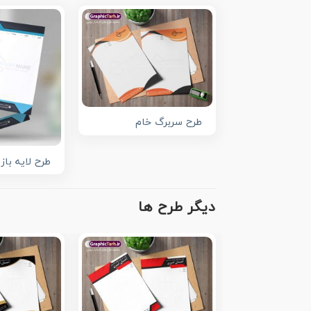
طرح سربرگ خام
طرح لایه باز
دیگر طرح ها