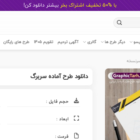
با %50 تخفیف اشتراک بخر
ب
یشتر دانلود کن!
یسو
دیگر طرح ها
گالری
آگهی ترحیم
تقویم 1405
طرح های رایگان
 سرنسخه
دانلود طرح آماده سربرگ
حجم فایل :
ابعاد :
فرمت :