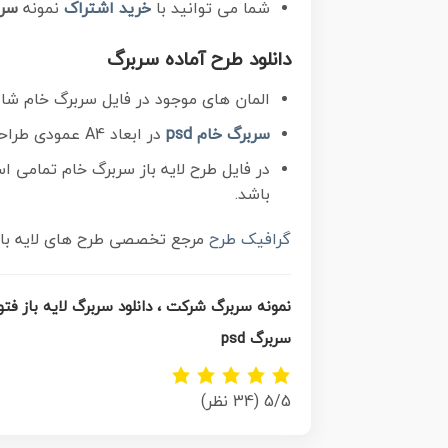
شما می توانید با
خرید اشتراک
نمونه
سرب
دانلود طرح آماده سربرگ
المان های موجود در فایل سربرگ خام شام
سربرگ خام psd
در ابعاد A4 عمودی طراحی و در جهت دانلود قرار گرفته است.
در فایل طرح لایه باز سربرگ خام تمامی
باشد.
گرافیک طرح
مرجع تخصصی طرح های لایه باز 
نمونه سربرگ شرکت ، دانلود سربرگ لایه باز فتوشاپ , سربرگ خام م
سربرگ psd
5/5
(34 نظر)