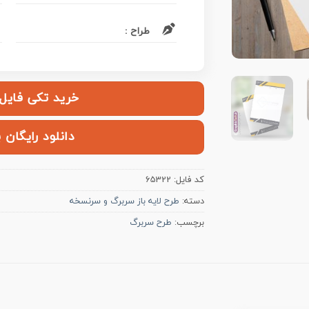
طراح :
خرید تکی فایل | ۱۰۰,۰۰۰ ت
دانلود رایگان 
کد فایل:
65322
دسته:
طرح لایه باز سربرگ و سرنسخه
برچسب:
طرح سربرگ