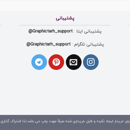
پشتیبانی
پشتیبانی ایتا :
Graphictarh_support@
پشتیبانی تلگرام :
Graphictarh_support@
ای خریدار ایجاد نکرده و فایل خریداری شده صرفاً جهت چاپ می باشد.لذا اشتراک گذاری 