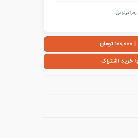
زهرا درتومی
ومان
با خرید اشتراک