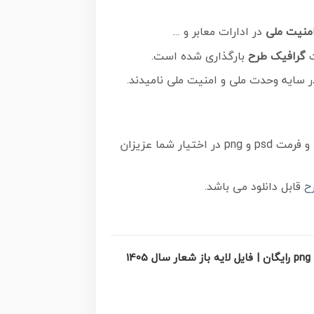
منیت ملی
در ادارات معابر و …
ت
گرافیک طرح
بارگذاری شده است.
 سایه وحدت ملی و امنیت ملی نامیدند.
دارای کیفیت بسیار بالا و فرمت psd و png در اختیار شما عزیزان
ح
قابل دانلود می باشد.
اقتصاد مقاومتی در سایه وحدت ملی و امنیت ملی png رایگان | فایل لایه باز شعار سال 1405