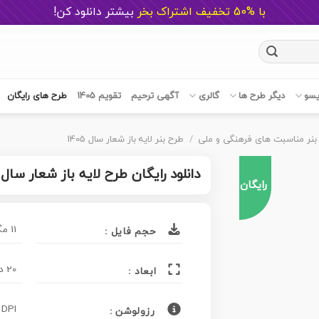
با %50 تخفیف اشتراک بخر
ب
یشتر دانلود کن!
یسو
دیگر طرح ها
گالری
آگهی ترحیم
تقویم 1405
طرح های رایگان
بنر مناسبت های فرهنگی و ملی
/
طرح بنر لایه باز شعار سال 1405
دانلود رایگان طرح لایه باز شعار سال 1405
رایگان
11 مگابایت
حجم فایل :
20 در 30 سانتی متر
ابعاد :
 DPI
رزولوشن :