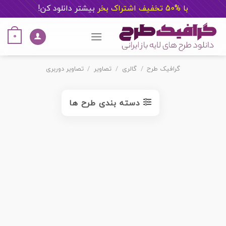
با %50 تخفیف اشتراک بخر
ب
یشتر دانلود کن!
Ski
t
0
conten
گرافیک طرح
/
گالری
/
تصاویر
/
تصاویر دوربری
دسته بندی طرح ها