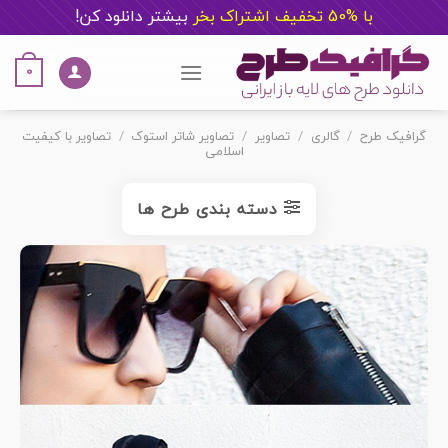
با %50 تخفیف اشتراک بخر
ب
یشتر دانلود کن!
Ski
t
0
conten
گرافیک طرح
/
گالری
/
تصاویر
/
تصاویر شاتر استوک
/
تصاویر با کیفیت
اسلامی
دسته بندی طرح ها