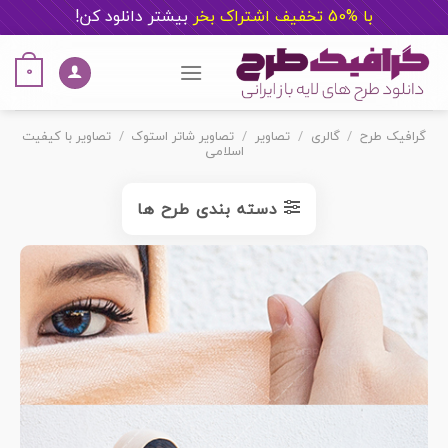
با %50 تخفیف اشتراک بخر
ب
یشتر دانلود کن!
Ski
t
0
conten
گرافیک طرح
/
گالری
/
تصاویر
/
تصاویر شاتر استوک
/
تصاویر با کیفیت
اسلامی
دسته بندی طرح ها